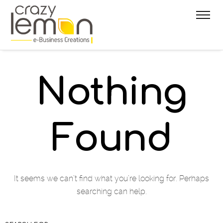
Nothing
Found
It seems we can’t find what you’re looking for. Perhaps
searching can help.