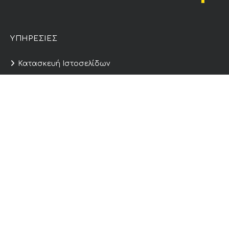
ΥΠΗΡΕΣΙΕΣ
Κατασκευή Ιστοσελίδων
Digital Marketing
Κατασκευή e-Shop
Επανασχεδιασμός Ιστοσελίδας
Γραφιστικός Σχεδιασμός
Δημιουργία Περιεχομένου
SEO
Φιλοξενία Ιστοσελίδων
ΕΠΙΚΟΙΝΩΝΙΑ
6989566699