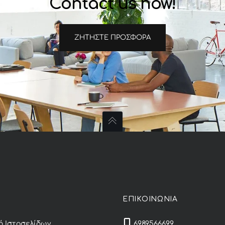
Contact us now!
ΖΗΤΉΣΤΕ ΠΡΟΣΦΟΡΆ
Σ
ΕΠΙΚΟΙΝΩΝΙΑ
 Ιστοσελίδων
6989566699